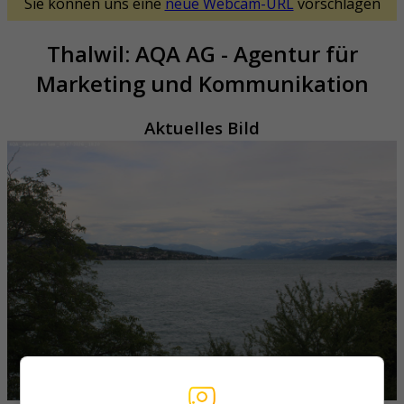
Sie können uns eine
neue Webcam-URL
vorschlagen
Thalwil: AQA AG - Agentur für
Marketing und Kommunikation
Aktuelles Bild